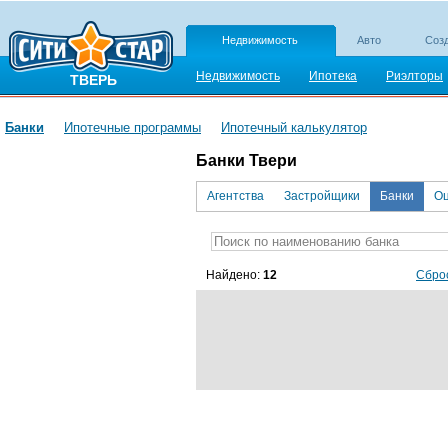
Недвижимость
Авто
Созд
Недвижимость
Ипотека
Риэлторы
ТВЕРЬ
Банки
Ипотечные программы
Ипотечный калькулятор
Банки Твери
Агентства
Застройщики
Банки
Оц
Найдено:
12
Сбро