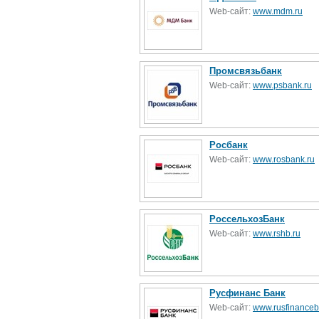
Web-сайт:
www.mdm.ru
Промсвязьбанк
Web-сайт:
www.psbank.ru
Росбанк
Web-сайт:
www.rosbank.ru
РоссельхозБанк
Web-сайт:
www.rshb.ru
Русфинанс Банк
Web-сайт:
www.rusfinanceb