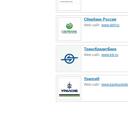
Сбербанк России
Web-сайт:
www.sbrf.ru
ТрансКредитБанк
Web-сайт:
www.tcb.ru
Уралсиб
Web-сайт:
www.bankuralsib