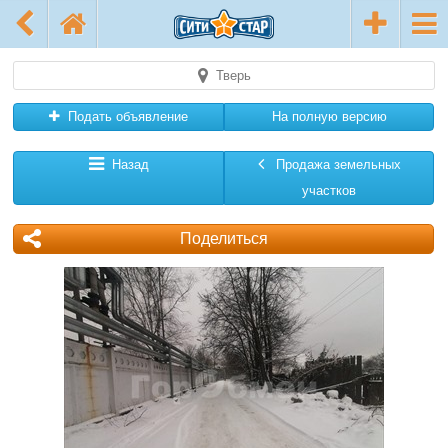
Тверь
Подать объявление
На полную версию
Назад
Продажа земельных
участков
Поделиться