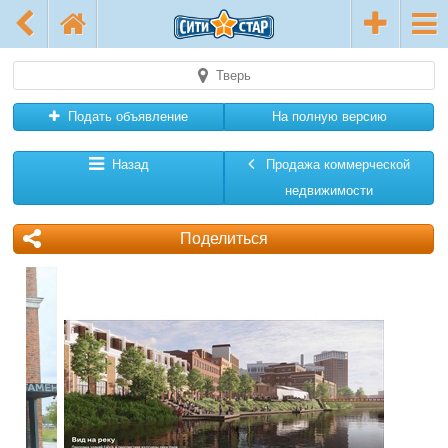
Тверь
Подать объявление
На полную версию
Назад
Продажа коммерческой
недвижимости
Поделиться